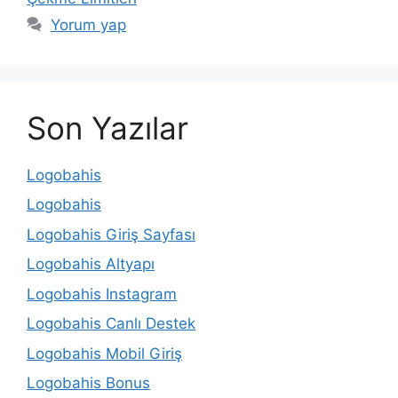
Yorum yap
Son Yazılar
Logobahis
Logobahis
Logobahis Giriş Sayfası
Logobahis Altyapı
Logobahis Instagram
Logobahis Canlı Destek
Logobahis Mobil Giriş
Logobahis Bonus