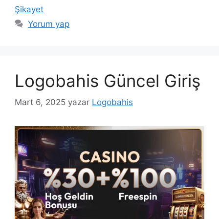
Şikayet
Yorum yap
Logobahis Güncel Giriş
Mart 6, 2025
yazar
Logobahis