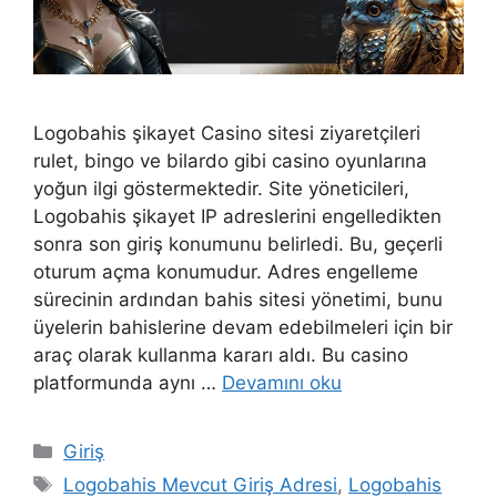
Logobahis şikayet Casino sitesi ziyaretçileri
rulet, bingo ve bilardo gibi casino oyunlarına
yoğun ilgi göstermektedir. Site yöneticileri,
Logobahis şikayet IP adreslerini engelledikten
sonra son giriş konumunu belirledi. Bu, geçerli
oturum açma konumudur. Adres engelleme
sürecinin ardından bahis sitesi yönetimi, bunu
üyelerin bahislerine devam edebilmeleri için bir
araç olarak kullanma kararı aldı. Bu casino
platformunda aynı …
Devamını oku
Kategoriler
Giriş
Etiketler
Logobahis Mevcut Giriş Adresi
,
Logobahis