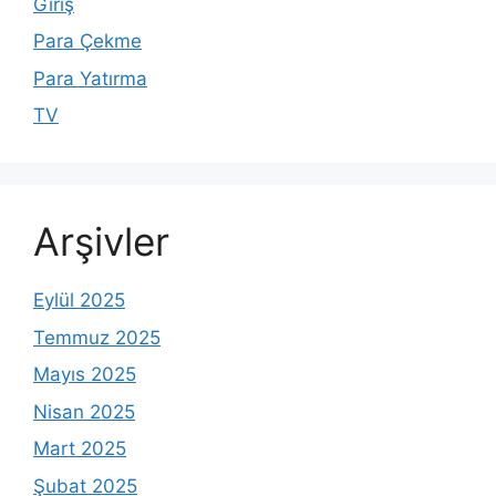
Giriş
Para Çekme
Para Yatırma
TV
Arşivler
Eylül 2025
Temmuz 2025
Mayıs 2025
Nisan 2025
Mart 2025
Şubat 2025