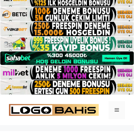
İçeriğe
atla
Menü