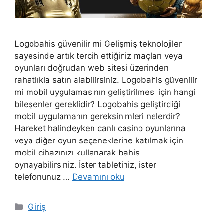
Logobahis güvenilir mi Gelişmiş teknolojiler
sayesinde artık tercih ettiğiniz maçları veya
oyunları doğrudan web sitesi üzerinden
rahatlıkla satın alabilirsiniz. Logobahis güvenilir
mi mobil uygulamasının geliştirilmesi için hangi
bileşenler gereklidir? Logobahis geliştirdiği
mobil uygulamanın gereksinimleri nelerdir?
Hareket halindeyken canlı casino oyunlarına
veya diğer oyun seçeneklerine katılmak için
mobil cihazınızı kullanarak bahis
oynayabilirsiniz. İster tabletiniz, ister
telefonunuz …
Devamını oku
Kategoriler
Giriş