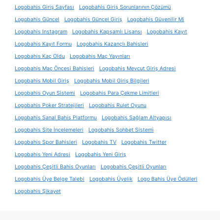
Logobahis Giriş Sayfası
Logobahis Giriş Sorunlarının Çözümü
Logobahis Güncel
Logobahis Güncel Giriş
Logobahis Güvenilir Mi
Logobahis Instagram
Logobahis Kapsamlı Lisansı
Logobahis Kayıt
Logobahis Kayıt Formu
Logobahis Kazançlı Bahisleri
Logobahis Kaç Oldu
Logobahis Maç Yayınları
Logobahis Maç Öncesi Bahisleri
Logobahis Mevcut Giriş Adresi
Logobahis Mobil Giriş
Logobahis Mobil Giriş Bilgileri
Logobahis Oyun Sistemi
Logobahis Para Çekme Limitleri
Logobahis Poker Stratejileri
Logobahis Rulet Oyunu
Logobahis Sanal Bahis Platformu
Logobahis Sağlam Altyapısı
Logobahis Site İncelemeleri
Logobahis Sohbet Sistemi
Logobahis Spor Bahisleri
Logobahis TV
Logobahis Twitter
Logobahis Yeni Adresi
Logobahis Yeni Giriş
Logobahis Çeşitli Bahis Oyunları
Logobahis Çeşitli Oyunları
Logobahis Üye Belge Talebi
Logobahis Üyelik
Logo Bahis Üye Ödülleri
Logobahis Şikayet