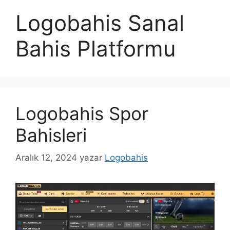
Logobahis Sanal
Bahis Platformu
Logobahis Spor
Bahisleri
Aralık 12, 2024
yazar
Logobahis