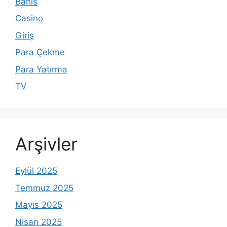
Bahis
Casino
Giriş
Para Çekme
Para Yatırma
TV
Arşivler
Eylül 2025
Temmuz 2025
Mayıs 2025
Nisan 2025