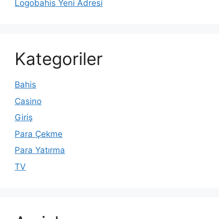
Logobahis Yeni Adresi
Kategoriler
Bahis
Casino
Giriş
Para Çekme
Para Yatırma
TV