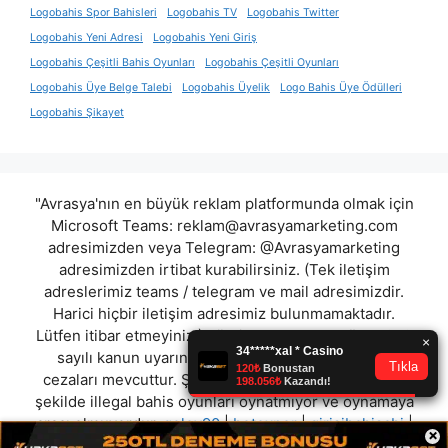
Logobahis Spor Bahisleri
Logobahis TV
Logobahis Twitter
Logobahis Yeni Adresi
Logobahis Yeni Giriş
Logobahis Çeşitli Bahis Oyunları
Logobahis Çeşitli Oyunları
Logobahis Üye Belge Talebi
Logobahis Üyelik
Logo Bahis Üye Ödülleri
Logobahis Şikayet
"Avrasya'nın en büyük reklam platformunda olmak için
Microsoft Teams:
reklam@avrasyamarketing.com
adresimizden veya Telegram: @Avrasyamarketing
adresimizden irtibat kurabilirsiniz. (Tek iletişim
adreslerimiz teams / telegram ve mail adresimizdir.
Harici hiçbir iletişim adresimiz bulunmamaktadır.
Lütfen itibar etmeyiniz.) Türkiye yasalarına göre 7258
sayılı kanun uyarınca yasa dışı bahis oynamanın
cezaları mevcuttur. Şu an bulunduğunuz site hiç bir
şekilde illegal bahis oyunları oynatmıyor ve oynamaya
aracı olmuyordur.
goley90
|
betexper
|
girisibahisabi
|
×
bettogg
|
hitbett
|
maltbahis
|
casobet
|
lavivabet
"