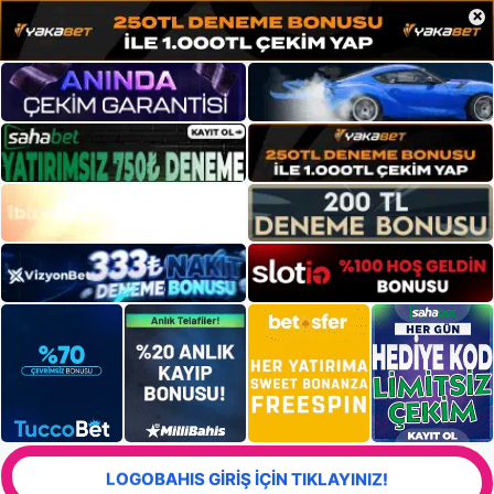
×
LOGOBAHIS GİRİŞ İÇİN TIKLAYINIZ!