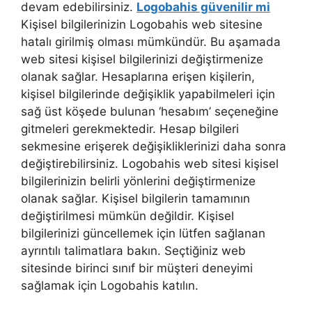
devam edebilirsiniz.
Logobahis güvenilir mi
Kişisel bilgilerinizin Logobahis web sitesine
hatalı girilmiş olması mümkündür. Bu aşamada
web sitesi kişisel bilgilerinizi değiştirmenize
olanak sağlar. Hesaplarına erişen kişilerin,
kişisel bilgilerinde değişiklik yapabilmeleri için
sağ üst köşede bulunan ‘hesabım’ seçeneğine
gitmeleri gerekmektedir. Hesap bilgileri
sekmesine erişerek değişikliklerinizi daha sonra
değiştirebilirsiniz. Logobahis web sitesi kişisel
bilgilerinizin belirli yönlerini değiştirmenize
olanak sağlar. Kişisel bilgilerin tamamının
değiştirilmesi mümkün değildir. Kişisel
bilgilerinizi güncellemek için lütfen sağlanan
ayrıntılı talimatlara bakın. Seçtiğiniz web
sitesinde birinci sınıf bir müşteri deneyimi
sağlamak için Logobahis katılın.