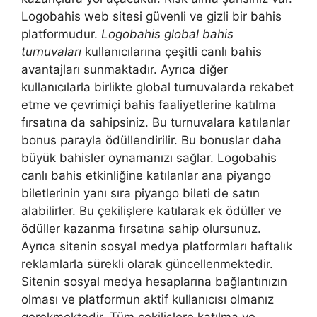
Logobahis web sitesi güvenli ve gizli bir bahis
platformudur.
Logobahis global bahis
turnuvaları
kullanıcılarına çeşitli canlı bahis
avantajları sunmaktadır. Ayrıca diğer
kullanıcılarla birlikte global turnuvalarda rekabet
etme ve çevrimiçi bahis faaliyetlerine katılma
fırsatına da sahipsiniz. Bu turnuvalara katılanlar
bonus parayla ödüllendirilir. Bu bonuslar daha
büyük bahisler oynamanızı sağlar. Logobahis
canlı bahis etkinliğine katılanlar ana piyango
biletlerinin yanı sıra piyango bileti de satın
alabilirler. Bu çekilişlere katılarak ek ödüller ve
ödüller kazanma fırsatına sahip olursunuz.
Ayrıca sitenin sosyal medya platformları haftalık
reklamlarla sürekli olarak güncellenmektedir.
Sitenin sosyal medya hesaplarına bağlantınızın
olması ve platformun aktif kullanıcısı olmanız
gerekmektedir. Tüm çekilişlere katılma ve