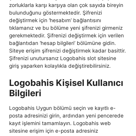
zorluklarla karşı karşıya olan çok sayıda bireyin
bulunduğunu göstermektedir. Şifrenizi
değiştirmek için ‘hesabım’ bağlantısını
tıklamanız ve bu bölüme yeni şifrenizi girmeniz
gerekmektedir. Şifrenizi değiştirmek için verilen
bağlantıdan ‘hesap bilgileri’ bölümüne gidin.
Siteye erişim şifrenizi değiştirmek kadar basittir.
Şifrenizi unutursanız Logobahis slot sitesine
giriş yaparken kolaylıkla değiştirebilirsiniz.
Logobahis Kişisel Kullanıcı
Bilgileri
Logobahis Uygun bölümü seçin ve kayıtlı e-
posta adresinizi girin, ardından yeni pencerede
kayıt işlemini tamamlayın. Logobahis web
sitesine erişim için e-posta adresiniz