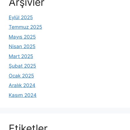
Arşivler
Eylül 2025
Temmuz 2025
Mayıs 2025
Nisan 2025
Mart 2025
Şubat 2025
Ocak 2025
Aralık 2024
Kasım 2024
Etiketler