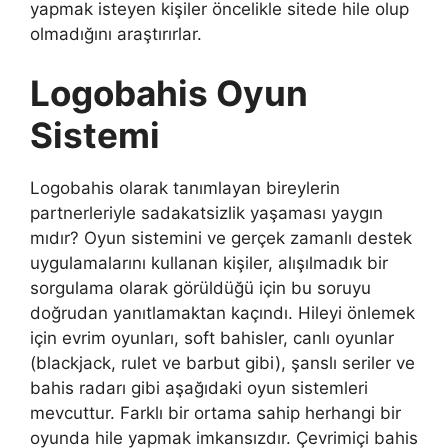
yapmak isteyen kişiler öncelikle sitede hile olup
olmadığını araştırırlar.
Logobahis Oyun
Sistemi
Logobahis olarak tanımlayan bireylerin
partnerleriyle sadakatsizlik yaşaması yaygın
mıdır? Oyun sistemini ve gerçek zamanlı destek
uygulamalarını kullanan kişiler, alışılmadık bir
sorgulama olarak görüldüğü için bu soruyu
doğrudan yanıtlamaktan kaçındı. Hileyi önlemek
için evrim oyunları, soft bahisler, canlı oyunlar
(blackjack, rulet ve barbut gibi), şanslı seriler ve
bahis radarı gibi aşağıdaki oyun sistemleri
mevcuttur. Farklı bir ortama sahip herhangi bir
oyunda hile yapmak imkansızdır. Çevrimiçi bahis