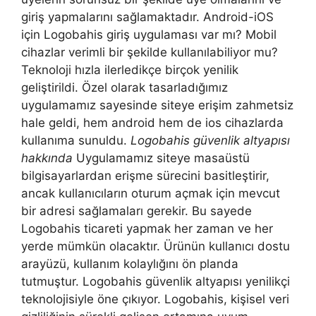
giriş yapmalarını sağlamaktadır. Android-iOS
için Logobahis giriş uygulaması var mı? Mobil
cihazlar verimli bir şekilde kullanılabiliyor mu?
Teknoloji hızla ilerledikçe birçok yenilik
geliştirildi. Özel olarak tasarladığımız
uygulamamız sayesinde siteye erişim zahmetsiz
hale geldi, hem android hem de ios cihazlarda
kullanıma sunuldu.
Logobahis güvenlik altyapısı
hakkında
Uygulamamız siteye masaüstü
bilgisayarlardan erişme sürecini basitleştirir,
ancak kullanıcıların oturum açmak için mevcut
bir adresi sağlamaları gerekir. Bu sayede
Logobahis ticareti yapmak her zaman ve her
yerde mümkün olacaktır. Ürünün kullanıcı dostu
arayüzü, kullanım kolaylığını ön planda
tutmuştur. Logobahis güvenlik altyapısı yenilikçi
teknolojisiyle öne çıkıyor. Logobahis, kişisel veri