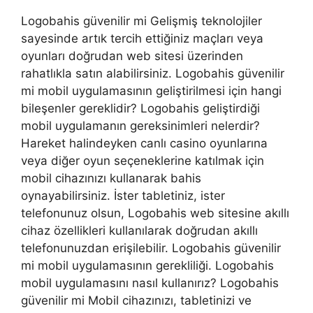
Logobahis güvenilir mi Gelişmiş teknolojiler
sayesinde artık tercih ettiğiniz maçları veya
oyunları doğrudan web sitesi üzerinden
rahatlıkla satın alabilirsiniz. Logobahis güvenilir
mi mobil uygulamasının geliştirilmesi için hangi
bileşenler gereklidir? Logobahis geliştirdiği
mobil uygulamanın gereksinimleri nelerdir?
Hareket halindeyken canlı casino oyunlarına
veya diğer oyun seçeneklerine katılmak için
mobil cihazınızı kullanarak bahis
oynayabilirsiniz. İster tabletiniz, ister
telefonunuz olsun, Logobahis web sitesine akıllı
cihaz özellikleri kullanılarak doğrudan akıllı
telefonunuzdan erişilebilir. Logobahis güvenilir
mi mobil uygulamasının gerekliliği. Logobahis
mobil uygulamasını nasıl kullanırız? Logobahis
güvenilir mi Mobil cihazınızı, tabletinizi ve