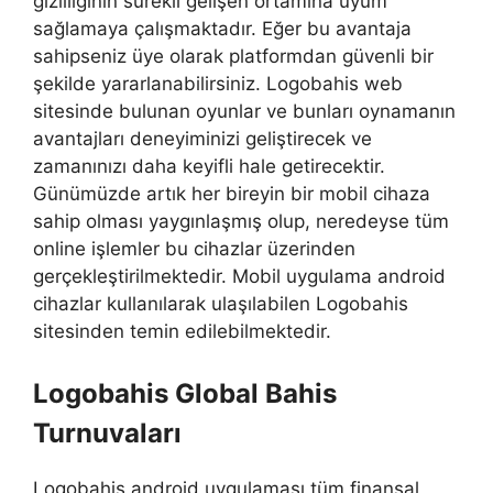
gizliliğinin sürekli gelişen ortamına uyum
sağlamaya çalışmaktadır. Eğer bu avantaja
sahipseniz üye olarak platformdan güvenli bir
şekilde yararlanabilirsiniz. Logobahis web
sitesinde bulunan oyunlar ve bunları oynamanın
avantajları deneyiminizi geliştirecek ve
zamanınızı daha keyifli hale getirecektir.
Günümüzde artık her bireyin bir mobil cihaza
sahip olması yaygınlaşmış olup, neredeyse tüm
online işlemler bu cihazlar üzerinden
gerçekleştirilmektedir. Mobil uygulama android
cihazlar kullanılarak ulaşılabilen Logobahis
sitesinden temin edilebilmektedir.
Logobahis Global Bahis
Turnuvaları
Logobahis android uygulaması tüm finansal