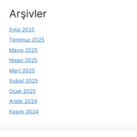
Arşivler
Eylül 2025
Temmuz 2025
Mayıs 2025
Nisan 2025
Mart 2025
Şubat 2025
Ocak 2025
Aralık 2024
Kasım 2024