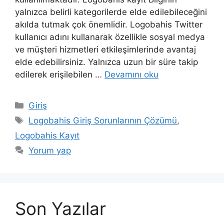
yalnızca belirli kategorilerde elde edilebileceğini
akılda tutmak çok önemlidir. Logobahis Twitter
kullanıcı adını kullanarak özellikle sosyal medya
ve müşteri hizmetleri etkileşimlerinde avantaj
elde edebilirsiniz. Yalnızca uzun bir süre takip
edilerek erişilebilen …
Devamını oku
Kategoriler
Giriş
Etiketler
Logobahis Giriş Sorunlarının Çözümü
,
Logobahis Kayıt
Yorum yap
Son Yazılar