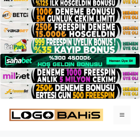
İçeriğe
atla
Menü