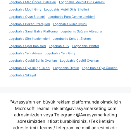
Logobahis Maç Öncesi Bahisleri
Logobahis Mevcut Giriş Adresi
Logobahis Mobil Giriş
Logobahis Mobil Giriş Bilgileri
Logobahis Oyun Sistemi
Logobahis Para Çekme Limitleri
Logobahis Poker Stratejileri
Logobahis Rulet Oyunu
Logobahis Sanal Bahis Platformu
Logobahis Sağlam Altyapısı
Logobahis Site İncelemeleri
Logobahis Sohbet Sistemi
Logobahis Spor Bahisleri
Logobahis TV
Logobahis Twitter
Logobahis Yeni Adresi
Logobahis Yeni Giriş
Logobahis Çeşitli Bahis Oyunları
Logobahis Çeşitli Oyunları
Logobahis Üye Belge Talebi
Logobahis Üyelik
Logo Bahis Üye Ödülleri
Logobahis Şikayet
"Avrasya'nın en büyük reklam platformunda olmak için
Microsoft Teams:
reklam@avrasyamarketing.com
adresimizden veya Telegram: @Avrasyamarketing
adresimizden irtibat kurabilirsiniz. (Tek iletişim
adreslerimiz teams / telegram ve mail adresimizdir.