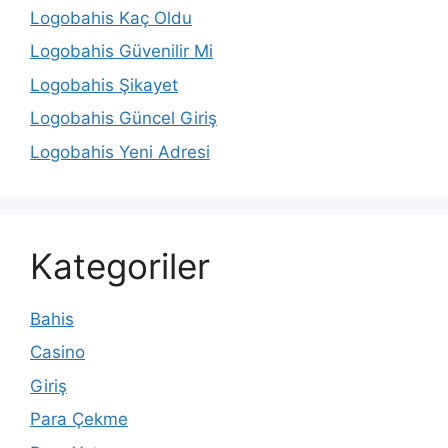
Logobahis Kaç Oldu
Logobahis Güvenilir Mi
Logobahis Şikayet
Logobahis Güncel Giriş
Logobahis Yeni Adresi
Kategoriler
Bahis
Casino
Giriş
Para Çekme