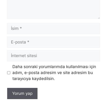
İsim
E-
posta
İnternet
sitesi
Daha sonraki yorumlarımda kullanılması için
adım, e-posta adresim ve site adresim bu
tarayıcıya kaydedilsin.