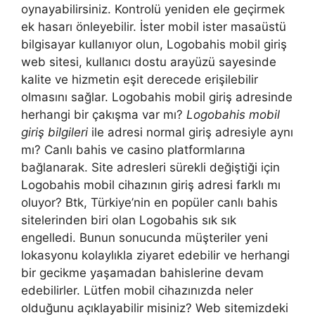
oynayabilirsiniz. Kontrolü yeniden ele geçirmek
ek hasarı önleyebilir. İster mobil ister masaüstü
bilgisayar kullanıyor olun, Logobahis mobil giriş
web sitesi, kullanıcı dostu arayüzü sayesinde
kalite ve hizmetin eşit derecede erişilebilir
olmasını sağlar. Logobahis mobil giriş adresinde
herhangi bir çakışma var mı?
Logobahis mobil
giriş bilgileri
ile adresi normal giriş adresiyle aynı
mı? Canlı bahis ve casino platformlarına
bağlanarak. Site adresleri sürekli değiştiği için
Logobahis mobil cihazının giriş adresi farklı mı
oluyor? Btk, Türkiye’nin en popüler canlı bahis
sitelerinden biri olan Logobahis sık sık
engelledi. Bunun sonucunda müşteriler yeni
lokasyonu kolaylıkla ziyaret edebilir ve herhangi
bir gecikme yaşamadan bahislerine devam
edebilirler. Lütfen mobil cihazınızda neler
olduğunu açıklayabilir misiniz? Web sitemizdeki