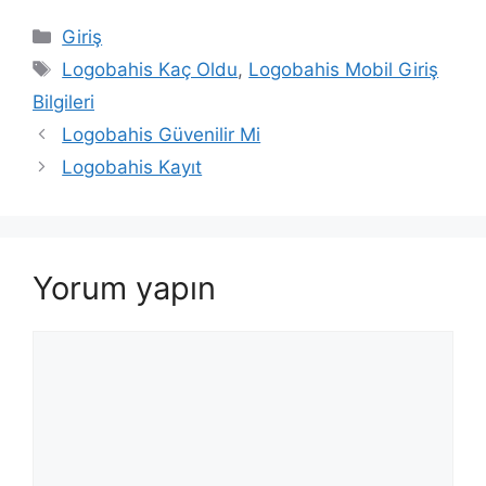
Kategoriler
Giriş
Etiketler
Logobahis Kaç Oldu
,
Logobahis Mobil Giriş
Bilgileri
Logobahis Güvenilir Mi
Logobahis Kayıt
Yorum yapın
Yorum