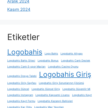
Aralık 2024
Kasım 2024
Etiketler
Logobahis
Logo Bahis
Logobahis Altyapı
Logobahis Bahis Sitesi
Logobahis Bonus
Logobahis Canlı Destek
Logobahis Canlı E-spor Maçları
Logobahis Casino Oyunu
Logobahis Giriş
Logobahis Dosya Talebi
Logobahis Giriş Sayfası
Logobahis Giriş Sorunlarının Çözümü
Logobahis Güncel
Logobahis Güncel Giriş
Logobahis Güvenilir Mi
Logobahis Instagram
Logobahis Kapsamlı Lisansı
Logobahis Kayıt
Logobahis Kayıt Formu
Logobahis Kazançlı Bahisleri
Logobahis Kaç Oldu
Logobahis Maç Yayınları