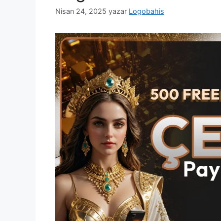
Nisan 24, 2025
yazar
Logobahis