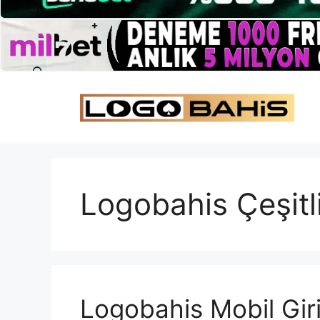
İçeriğe
atla
Logobahis Çeşitl
Logobahis Mobil Gir