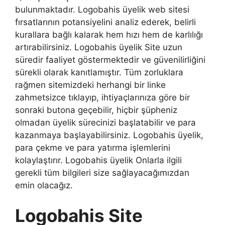
bulunmaktadır. Logobahis üyelik web sitesi
fırsatlarının potansiyelini analiz ederek, belirli
kurallara bağlı kalarak hem hızı hem de karlılığı
artırabilirsiniz. Logobahis üyelik Site uzun
süredir faaliyet göstermektedir ve güvenilirliğini
sürekli olarak kanıtlamıştır. Tüm zorluklara
rağmen sitemizdeki herhangi bir linke
zahmetsizce tıklayıp, ihtiyaçlarınıza göre bir
sonraki butona geçebilir, hiçbir şüpheniz
olmadan üyelik sürecinizi başlatabilir ve para
kazanmaya başlayabilirsiniz. Logobahis üyelik,
para çekme ve para yatırma işlemlerini
kolaylaştırır. Logobahis üyelik Onlarla ilgili
gerekli tüm bilgileri size sağlayacağımızdan
emin olacağız.
Logobahis Site