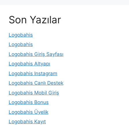
Son Yazılar
Logobahis
Logobahis
Logobahis Giriş Sayfası
Logobahis Altyapı
Logobahis Instagram
Logobahis Canlı Destek
Logobahis Mobil Giriş
Logobahis Bonus
Logobahis Üyelik
Logobahis Kayıt