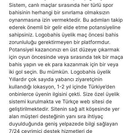
Sistem, canlı maçlar sırasında her türlü spor
bahisinin herhangi bir sınırlama olmaksızın
oynanmasına izin vermektedir. Bu adımları takip
ederek önemli bir gelir elde etme potansiyeline
sahipsiniz. Logobahis üyelik maç öncesi bahis
zorunluluğu gerektirmeyen bir platformdur.
Potansiyel kazancınızı en üst düzeye çıkarmak
için oyun öncesinde veya sırasında tek bir maça
bahis yapın ve ek para kazanmak için bir veya
iki gol seçin. Bu mümkün. Logobahis üyelik
Yıllardır çok sayıda yabancı ziyaretçinin
kullandığı lokasyon, 1-2 yıl içinde Türkiye’den
onbinlerce üyenin ilgisini çekti. Size özel üyelik
sistemi kurulmakta ve Türkçe web sitesi de
geliştirilmektedir. Sitenin sağ alt köşesinde yer
alan müşteri desteğinin yanı sıra ihtiyaç
duyulduğunda geniş yelpazede bilgi sağlayan
7/24 çevrimiçi destek hizmetleri de