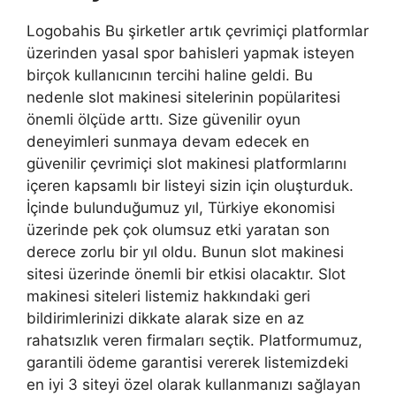
Logobahis Bu şirketler artık çevrimiçi platformlar
üzerinden yasal spor bahisleri yapmak isteyen
birçok kullanıcının tercihi haline geldi. Bu
nedenle slot makinesi sitelerinin popülaritesi
önemli ölçüde arttı. Size güvenilir oyun
deneyimleri sunmaya devam edecek en
güvenilir çevrimiçi slot makinesi platformlarını
içeren kapsamlı bir listeyi sizin için oluşturduk.
İçinde bulunduğumuz yıl, Türkiye ekonomisi
üzerinde pek çok olumsuz etki yaratan son
derece zorlu bir yıl oldu. Bunun slot makinesi
sitesi üzerinde önemli bir etkisi olacaktır. Slot
makinesi siteleri listemiz hakkındaki geri
bildirimlerinizi dikkate alarak size en az
rahatsızlık veren firmaları seçtik. Platformumuz,
garantili ödeme garantisi vererek listemizdeki
en iyi 3 siteyi özel olarak kullanmanızı sağlayan