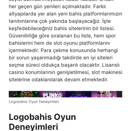
her geçen gün yenileri açılmaktadır. Farklı
altyapılarda yer alan yeni bahis platformlarımızın
tanıtımlarına çok yakında başlayacağız. İşte
keşfedebileceğiniz bahis sitelerinin bir listesi.
Güvenilirliğe göre sıralanan bu liste, hem spor
bahislerini hem de slot oyunu platformlarını
içermektedir. Para çekme konusunda herhangi
bir sorun yaşanmadığı takdirde en iyi siteleri
seçme süreci oldukça başarılı olacaktır. Lisanslı
casino konumlarının genişletilmesi, slot makinesi
sitelerine odaklanılarak devam etmektedir.
Logobahis Oyun Deneyimleri
Logobahis Oyun
Deneyimleri