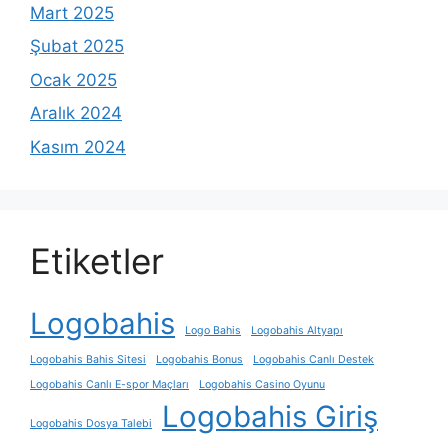
Mart 2025
Şubat 2025
Ocak 2025
Aralık 2024
Kasım 2024
Etiketler
Logobahis
Logo Bahis
Logobahis Altyapı
Logobahis Bahis Sitesi
Logobahis Bonus
Logobahis Canlı Destek
Logobahis Canlı E-spor Maçları
Logobahis Casino Oyunu
Logobahis Giriş
Logobahis Dosya Talebi