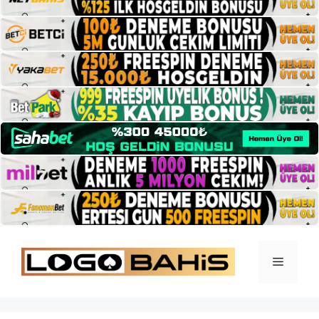
İçeriğe
atla
Menü