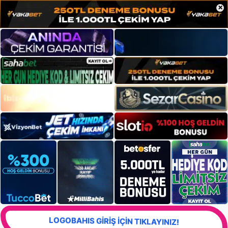
×
LOGOBAHIS GİRİŞ İÇİN TIKLAYINIZ!