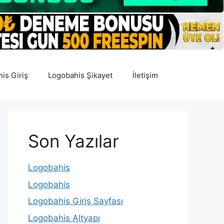
is Giriş
Logobahis Şikayet
İletişim
Son Yazılar
Logobahis
Logobahis
Logobahis Giriş Sayfası
Logobahis Altyapı