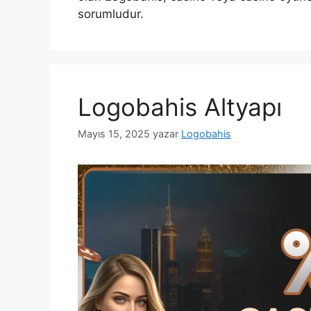
sorumludur.
Logobahis Altyapı
Mayıs 15, 2025
yazar
Logobahis