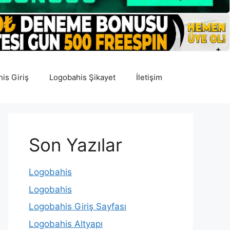
is Giriş
Logobahis Şikayet
İletişim
Son Yazılar
Logobahis
Logobahis
Logobahis Giriş Sayfası
Logobahis Altyapı