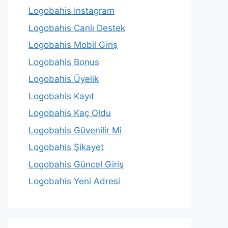
Logobahis Instagram
Logobahis Canlı Destek
Logobahis Mobil Giriş
Logobahis Bonus
Logobahis Üyelik
Logobahis Kayıt
Logobahis Kaç Oldu
Logobahis Güvenilir Mi
Logobahis Şikayet
Logobahis Güncel Giriş
Logobahis Yeni Adresi