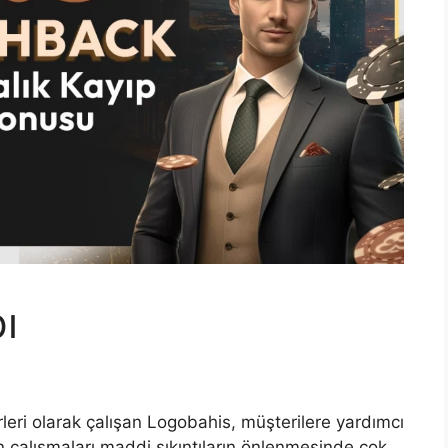
ı
leri olarak çalışan Logobahis, müşterilere yardımcı
ın çalışmaları maddi sıkıntıların önlenmesinde çok