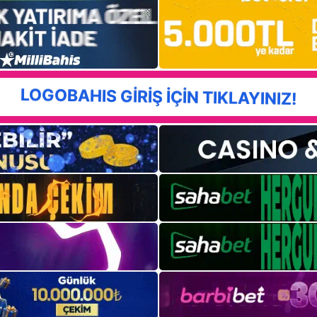
LOGOBAHIS GİRİŞ İÇİN TIKLAYINIZ!