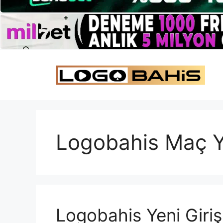
İçeriğe
atla
Logobahis Maç Ya
Logobahis Yeni Giriş