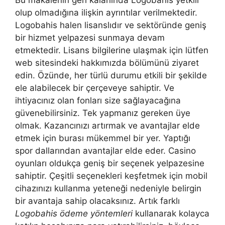
olup olmadığına ilişkin ayrıntılar verilmektedir.
Logobahis halen lisanslıdır ve sektöründe geniş
bir hizmet yelpazesi sunmaya devam
etmektedir. Lisans bilgilerine ulaşmak için lütfen
web sitesindeki hakkımızda bölümünü ziyaret
edin. Özünde, her türlü durumu etkili bir şekilde
ele alabilecek bir çerçeveye sahiptir. Ve
ihtiyacınız olan fonları size sağlayacağına
güvenebilirsiniz. Tek yapmanız gereken üye
olmak. Kazancınızı artırmak ve avantajlar elde
etmek için burası mükemmel bir yer. Yaptığı
spor dallarından avantajlar elde eder. Casino
oyunları oldukça geniş bir seçenek yelpazesine
sahiptir. Çeşitli seçenekleri keşfetmek için mobil
cihazınızı kullanma yeteneği nedeniyle belirgin
bir avantaja sahip olacaksınız. Artık farklı
Logobahis ödeme yöntemleri
kullanarak kolayca