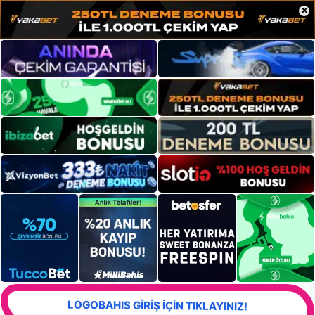
×
LOGOBAHIS GİRİŞ İÇİN TIKLAYINIZ!