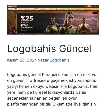
Logobahis Güncel
Kasım 28, 2024
yazar
Logobahis
Logobahis güncel Paranızı ülkemizin en eski ve
en güvenilir adresinde geçirmek istiyorsanız bu
yazıyı hemen okuyun. Kesinlikle Logobahis, hem
yerel hem de küresel lokasyonlarda bahis
seçenekleri sunan en beğenilen oyun
platformlarından biridir. Ülkemizde üyeliğimizin