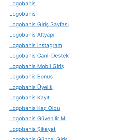
Logobahis
Logobahis
Logobahis Giriş Sayfası
Logobahis Altyapı
Logobahis Instagram
Logobahis Canlı Destek
Logobahis Mobil Giriş
Logobahis Bonus
Logobahis Üyelik
Logobahis Kayıt
Logobahis Kaç Oldu
Logobahis Güvenilir Mi
Logobahis Şikayet
Logobahis Güncel Giriş