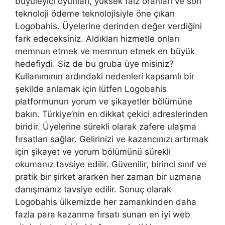
büyüleyici oyunları, yüksek faiz oranları ve son
teknoloji ödeme teknolojisiyle öne çıkan
Logobahis. Üyelerine derinden değer verdiğini
fark edeceksiniz. Aldıkları hizmetle onları
memnun etmek ve memnun etmek en büyük
hedefiydi. Siz de bu gruba üye misiniz?
Kullanımının ardındaki nedenleri kapsamlı bir
şekilde anlamak için lütfen Logobahis
platformunun yorum ve şikayetler bölümüne
bakın. Türkiye’nin en dikkat çekici adreslerinden
biridir. Üyelerine sürekli olarak zafere ulaşma
fırsatları sağlar. Gelirinizi ve kazancınızı artırmak
için şikayet ve yorum bölümünü sürekli
okumanız tavsiye edilir. Güvenilir, birinci sınıf ve
pratik bir şirket ararken her zaman bir uzmana
danışmanız tavsiye edilir. Sonuç olarak
Logobahis ülkemizde her zamankinden daha
fazla para kazanma fırsatı sunan en iyi web