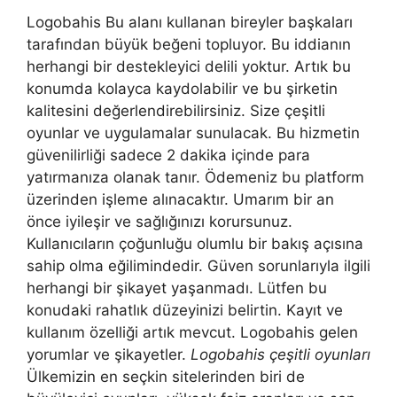
Logobahis Bu alanı kullanan bireyler başkaları
tarafından büyük beğeni topluyor. Bu iddianın
herhangi bir destekleyici delili yoktur. Artık bu
konumda kolayca kaydolabilir ve bu şirketin
kalitesini değerlendirebilirsiniz. Size çeşitli
oyunlar ve uygulamalar sunulacak. Bu hizmetin
güvenilirliği sadece 2 dakika içinde para
yatırmanıza olanak tanır. Ödemeniz bu platform
üzerinden işleme alınacaktır. Umarım bir an
önce iyileşir ve sağlığınızı korursunuz.
Kullanıcıların çoğunluğu olumlu bir bakış açısına
sahip olma eğilimindedir. Güven sorunlarıyla ilgili
herhangi bir şikayet yaşanmadı. Lütfen bu
konudaki rahatlık düzeyinizi belirtin. Kayıt ve
kullanım özelliği artık mevcut. Logobahis gelen
yorumlar ve şikayetler.
Logobahis çeşitli oyunları
Ülkemizin en seçkin sitelerinden biri de