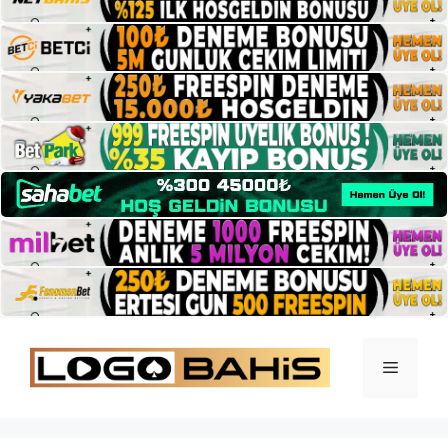
İçeriğe
atla
Menü