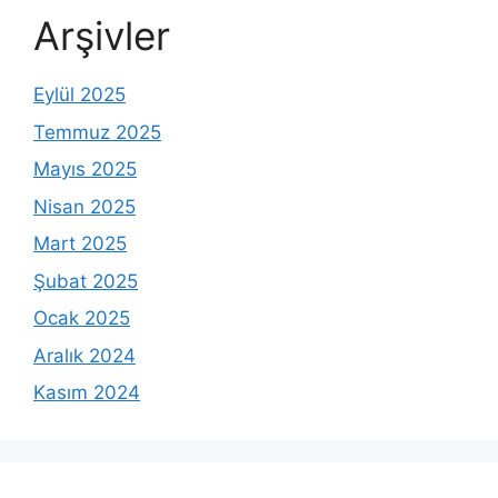
Arşivler
Eylül 2025
Temmuz 2025
Mayıs 2025
Nisan 2025
Mart 2025
Şubat 2025
Ocak 2025
Aralık 2024
Kasım 2024