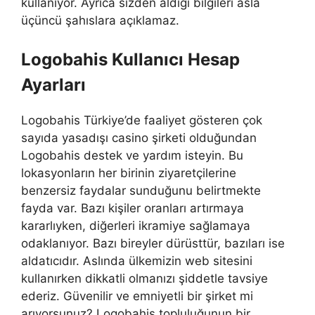
kullanıyor. Ayrıca sizden aldığı bilgileri asla
üçüncü şahıslara açıklamaz.
Logobahis Kullanıcı Hesap
Ayarları
Logobahis Türkiye’de faaliyet gösteren çok
sayıda yasadışı casino şirketi olduğundan
Logobahis destek ve yardım isteyin. Bu
lokasyonların her birinin ziyaretçilerine
benzersiz faydalar sunduğunu belirtmekte
fayda var. Bazı kişiler oranları artırmaya
kararlıyken, diğerleri ikramiye sağlamaya
odaklanıyor. Bazı bireyler dürüsttür, bazıları ise
aldatıcıdır. Aslında ülkemizin web sitesini
kullanırken dikkatli olmanızı şiddetle tavsiye
ederiz. Güvenilir ve emniyetli bir şirket mi
arıyorsunuz? Logobahis topluluğunun bir